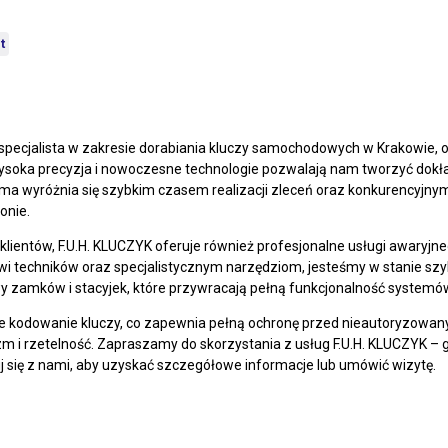
t
 specjalista w zakresie dorabiania kluczy samochodowych w Krakowie, 
oka precyzja i nowoczesne technologie pozwalają nam tworzyć dokład
irma wyróżnia się szybkim czasem realizacji zleceń oraz konkurencyjny
onie.
klientów, F.U.H. KLUCZYK oferuje również profesjonalne usługi awaryj
 techników oraz specjalistycznym narzędziom, jesteśmy w stanie sz
y zamków i stacyjek, które przywracają pełną funkcjonalność system
e kodowanie kluczy, co zapewnia pełną ochronę przed nieautoryzowan
zm i rzetelność. Zapraszamy do skorzystania z usług F.U.H. KLUCZYK – 
j się z nami, aby uzyskać szczegółowe informacje lub umówić wizytę.