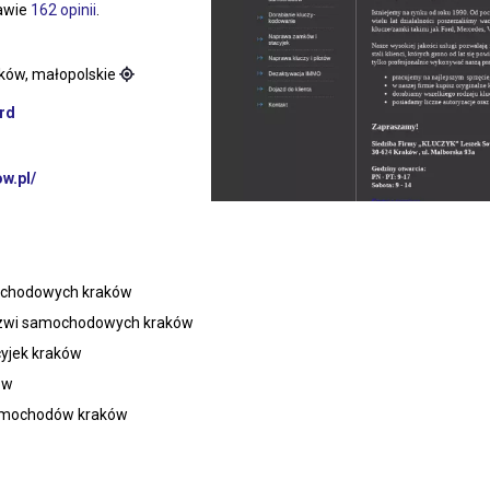
tawie
162 opinii
.
aków, małopolskie
rd
w.pl/
mochodowych kraków
rzwi samochodowych kraków
yjek kraków
ów
samochodów kraków