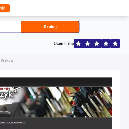
nie
Szukaj
Oceń firmę
h Kraków