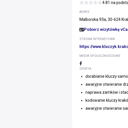
4.81 na pods
ADRES
Malborska 93a, 30-624 Kr
Pobierz wizytówkę vCa
STRONA INTERNETOWA
https://www.kluczyk.krako
MEDIA SPOŁECZNOŚCIOWE
OFERTA
dorabianie kluczy sa
awaryjne otwieranie d
naprawa zamków i stac
kodowanie kluczy krak
awaryjne otwieranie 