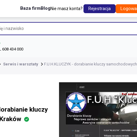
Baza firm
Blog
Rejestracja
Logowa
Nie masz konta?
L 608 434 000
Serwis i warsztaty
F.U.H.KLUCZYK - dorabianie kluczy samochodowyc
orabianie kluczy
 Kraków