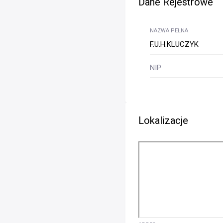
Dane Rejestrowe
NAZWA PEŁNA
F.U.H.KLUCZYK
NIP
Lokalizacje