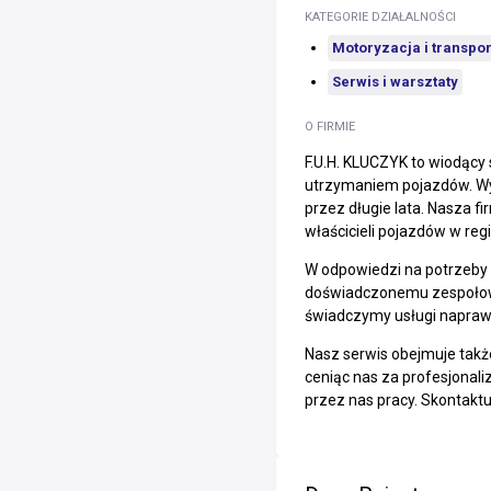
KATEGORIE DZIAŁALNOŚCI
Motoryzacja i transpor
Serwis i warsztaty
O FIRMIE
F.U.H. KLUCZYK to wiodący
utrzymaniem pojazdów. Wys
przez długie lata. Nasza f
właścicieli pojazdów w regi
W odpowiedzi na potrzeby 
doświadczonemu zespołowi
świadczymy usługi napraw
Nasz serwis obejmuje takż
ceniąc nas za profesjonali
przez nas pracy. Skontaktu