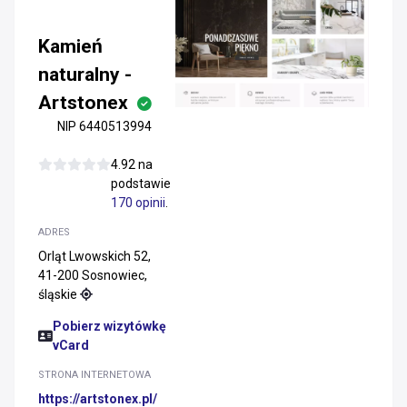
Kamień
naturalny -
Artstonex
NIP 6440513994
4.92 na
podstawie
170 opinii
.
ADRES
Orląt Lwowskich 52,
41-200 Sosnowiec,
śląskie
Pobierz wizytówkę
vCard
STRONA INTERNETOWA
https://artstonex.pl/