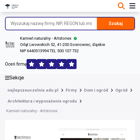
DANE O FIRMIE
Informacje o firmie
Szukaj
Dane rejestrowe
Kamień naturalny - Artstonex
Lokalizacje
Orląt Lwowskich 52, 41-200 Sosnowiec, śląskie
NIP 6440513994 TEL 500 107 732
Opinie (170)
Oceń firmę
Sekcje
najlepszeuczelnie.edu.pl
Firmy
Dom i ogród
Ogród
Architektura i wyposażenie ogrodu
Kamień naturalny - Artstonex