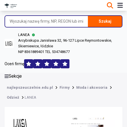
DANE O FIRMIE
Informacje o firmie
Szukaj
Dane rejestrowe
LANEA
Lokalizacje
Arcybiskupa Janisława 32, 96-127 Lipce Reymontowskie,
Skierniewice, łódzkie
Opinie (113)
NIP 8361889401 TEL 534748677
Oceń firmę
Sekcje
najlepszeuczelnie.edu.pl
Firmy
Moda i akcesoria
Odzież
LANEA