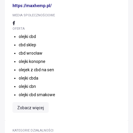
https://maxhemp.pl/
MEDIA SPOŁECZNOŚCIOWE
OFERTA
olejki cbd
cbd sklep
cbd wrocław
olejki konopne
olejek z cbd na sen
olejki cbda
olejki cbn
olejki cbd smakowe
Zobacz więcej
KATEGORIE DZIAŁALNOŚCI