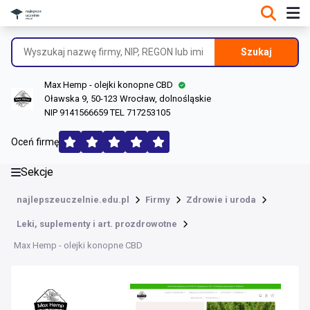
DANE O FIRMIE
Informacje o firmie
Szukaj
Dane rejestrowe
Max Hemp - olejki konopne CBD
Lokalizacje
Oławska 9, 50-123 Wrocław, dolnośląskie
NIP 9141566659 TEL 717253105
Opinie (199)
Oceń firmę
Sekcje
najlepszeuczelnie.edu.pl
Firmy
Zdrowie i uroda
Leki, suplementy i art. prozdrowotne
Max Hemp - olejki konopne CBD