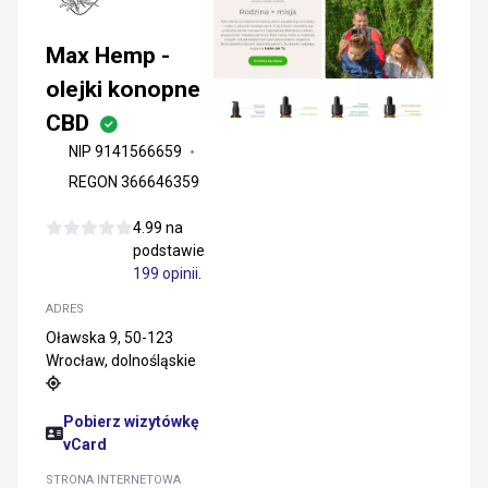
Max Hemp -
olejki konopne
CBD
NIP 9141566659
REGON 366646359
4.99 na
podstawie
199 opinii
.
ADRES
Oławska 9, 50-123
Wrocław, dolnośląskie
Pobierz wizytówkę
vCard
STRONA INTERNETOWA