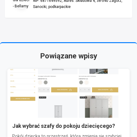
NIP: 6871649592, Adres: Składowa 4, 38-540 Zagórz,
Sanocki, podkarpackie
Powiązane wpisy
Jak wybrać szafy do pokoju dziecięcego?
Pokój dziecka to przestrzeń, która zmienia się szybciej