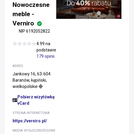
Nowoczesne
meble -
Verniro
NIP 6192052822
4.99 na
podstawie
179 opinii
.
ADRES
Jankowy 16, 63-604
Baranów, kępiński,
wielkopolskie
Pobierz wizytówkę
vCard
STRONA INTERNETOWA
https://verniro.pl/
MEDIA SPOŁECZNOŚCIOWE