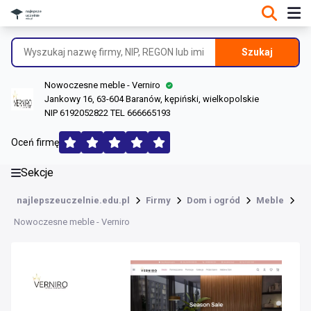
DANE O FIRMIE
Informacje o firmie
Szukaj
Dane rejestrowe
Nowoczesne meble - Verniro
Lokalizacje
Jankowy 16, 63-604 Baranów, kępiński, wielkopolskie
NIP 6192052822 TEL 666665193
Opinie (179)
Oceń firmę
Sekcje
najlepszeuczelnie.edu.pl
Firmy
Dom i ogród
Meble
Nowoczesne meble - Verniro