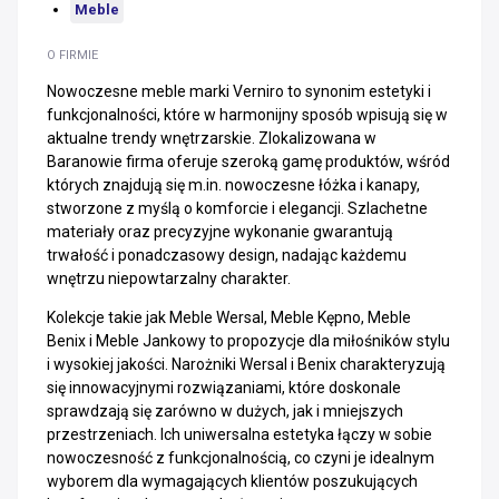
Meble
O FIRMIE
Nowoczesne meble marki Verniro to synonim estetyki i
funkcjonalności, które w harmonijny sposób wpisują się w
aktualne trendy wnętrzarskie. Zlokalizowana w
Baranowie firma oferuje szeroką gamę produktów, wśród
których znajdują się m.in. nowoczesne łóżka i kanapy,
stworzone z myślą o komforcie i elegancji. Szlachetne
materiały oraz precyzyjne wykonanie gwarantują
trwałość i ponadczasowy design, nadając każdemu
wnętrzu niepowtarzalny charakter.
Kolekcje takie jak Meble Wersal, Meble Kępno, Meble
Benix i Meble Jankowy to propozycje dla miłośników stylu
i wysokiej jakości. Narożniki Wersal i Benix charakteryzują
się innowacyjnymi rozwiązaniami, które doskonale
sprawdzają się zarówno w dużych, jak i mniejszych
przestrzeniach. Ich uniwersalna estetyka łączy w sobie
nowoczesność z funkcjonalnością, co czyni je idealnym
wyborem dla wymagających klientów poszukujących