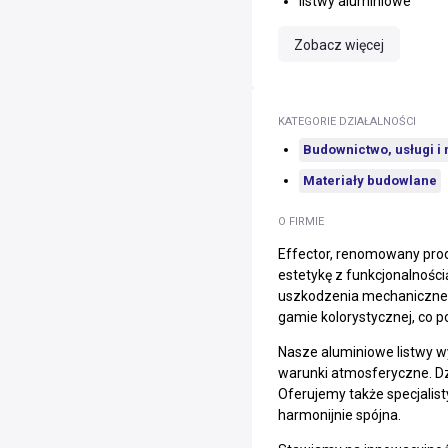
listwy aluminiowe
Zobacz więcej
KATEGORIE DZIAŁALNOŚCI
Budownictwo, usługi i
Materiały budowlane
O FIRMIE
Effector, renomowany prod
estetykę z funkcjonalności
uszkodzenia mechaniczne, 
gamie kolorystycznej, co p
Nasze aluminiowe listwy w
warunki atmosferyczne. Dzi
Oferujemy także specjalist
harmonijnie spójna.