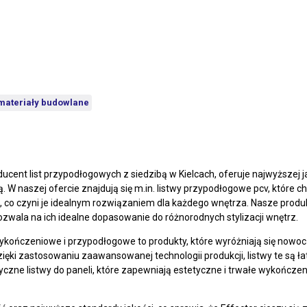
 materiały budowlane
ucent list przypodłogowych z siedzibą w Kielcach, oferuje najwyższej 
ą. W naszej ofercie znajdują się m.in. listwy przypodłogowe pcv, które c
co czyni je idealnym rozwiązaniem dla każdego wnętrza. Nasze produkt
ozwala na ich idealne dopasowanie do różnorodnych stylizacji wnętrz.
ykończeniowe i przypodłogowe to produkty, które wyróżniają się nowo
ęki zastosowaniu zaawansowanej technologii produkcji, listwy te są łat
yczne listwy do paneli, które zapewniają estetyczne i trwałe wykończeni