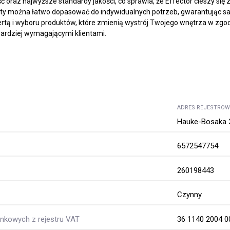
oraz najwyższe standardy jakości, co sprawia, że Effector cieszy się
kty można łatwo dopasować do indywidualnych potrzeb, gwarantując sa
ertą i wyboru produktów, które zmienią wystrój Twojego wnętrza w z
bardziej wymagającymi klientami.
ADRES REJESTRO
Hauke-Bosaka 2,
6572547754
260198443
Czynny
kowych z rejestru VAT
36 1140 2004 