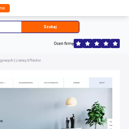
nie
Szukaj
Oceń firmę
gowych | Listwy Effector