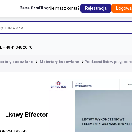
Baza firm
Blog
Rejestracja
Logowa
Nie masz konta?
 + 48 41 348 20 70
teriały budowlane
Materiały budowlane
Producent listew przypodło
| Listwy Effector
ON 260198443