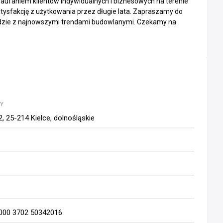
 zaufaniem klientów indywidualnych i biznesowych na terenie
tysfakcję z użytkowania przez długie lata. Zapraszamy do
godzie z najnowszymi trendami budowlanymi. Czekamy na
WY
 25-214 Kielce, dolnośląskie
0000 3702 50342016