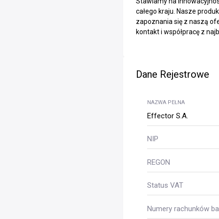
Stawiamy na innowacyjność 
całego kraju. Nasze produ
zapoznania się z naszą of
kontakt i współpracę z naj
Dane Rejestrowe
NAZWA PEŁNA
Effector S.A.
NIP
REGON
Status VAT
Numery rachunków ban