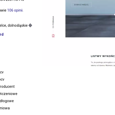
tawie
106 opinii
.
lce, dolnośląskie
rd
pcv
pcv
producent
ończeniowe
odłogowe
iniowa