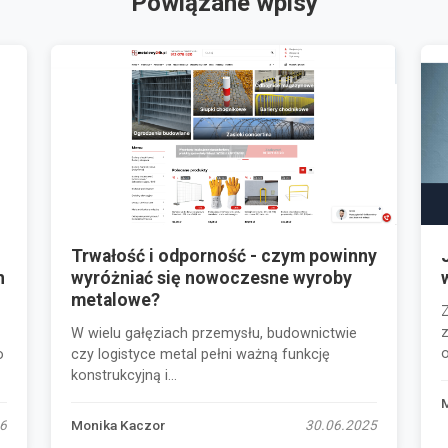
Powiązane wpisy
Trwałość i odporność - czym powinny
h
wyróżniać się nowoczesne wyroby
metalowe?
z
W wielu gałęziach przemysłu, budownictwie
o
o
czy logistyce metal pełni ważną funkcję
konstrukcyjną i...
6
Monika Kaczor
30.06.2025