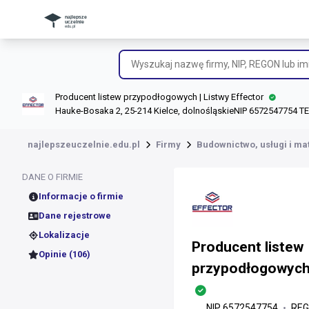
Producent listew przypodłogowych | Listwy Effector
Hauke-Bosaka 2, 25-214 Kielce, dolnośląskie
NIP 6572547754 TEL
najlepszeuczelnie.edu.pl
Firmy
Budownictwo, usługi i ma
DANE O FIRMIE
Informacje o firmie
Dane rejestrowe
Lokalizacje
Producent listew
Opinie (106)
przypodłogowych 
NIP 6572547754
REG