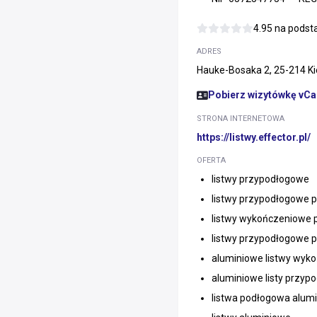
4.95 na pods
ADRES
Hauke-Bosaka 2, 25-214 Kie
Pobierz wizytówkę vCa
STRONA INTERNETOWA
https://listwy.effector.pl/
OFERTA
listwy przypodłogowe
listwy przypodłogowe 
listwy wykończeniowe 
listwy przypodłogowe 
aluminiowe listwy wyk
aluminiowe listy przyp
listwa podłogowa alum