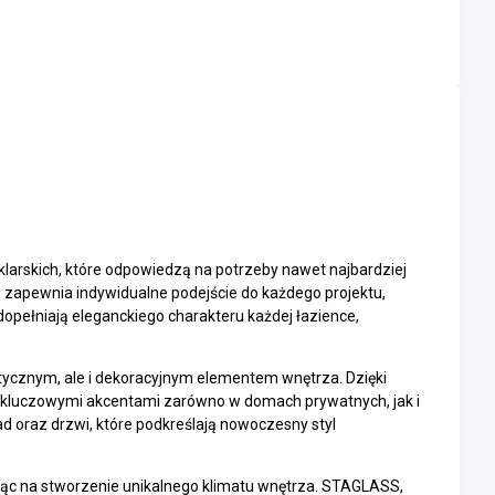
arskich, które odpowiedzą na potrzeby nawet najbardziej
 zapewnia indywidualne podejście do każdego projektu,
opełniają eleganckiego charakteru każdej łazience,
aktycznym, ale i dekoracyjnym elementem wnętrza. Dzięki
ę kluczowymi akcentami zarówno w domach prywatnych, jak i
rad oraz drzwi, które podkreślają nowoczesny styl
jąc na stworzenie unikalnego klimatu wnętrza. STAGLASS,