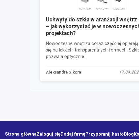
Uchwyty do szkła w aranżacji wnętrz
– jak wykorzystać je w nowoczesnyc
projektach?
Nowoczesne wnętrza coraz częściej opierają
się na lekkich, transparentnych formach. Szkł
pozwala optycznie...
Aleksandra Sikora
17.04.202
Strona główna
Zaloguj się
Dodaj firmę
Przypomnij hasło
Blog
Ko