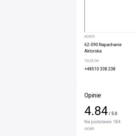
ADRES
62-090 Napachanie
Aktorska
TELEFON
+48510 338 238
Opinie
4.84
/ 5.0
Na podstawie 184
ocen