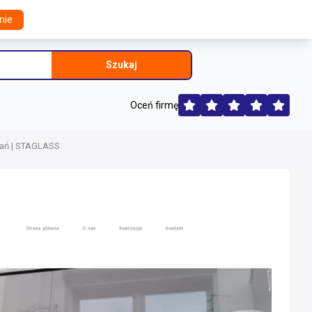
nie
Szukaj
Oceń firmę
nań | STAGLASS