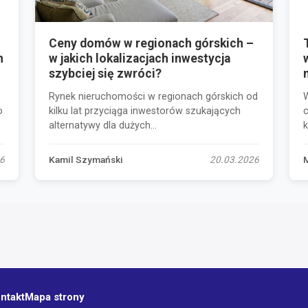
Ceny domów w regionach górskich –
h
w jakich lokalizacjach inwestycja
szybciej się zwróci?
Rynek nieruchomości w regionach górskich od
o
kilku lat przyciąga inwestorów szukających
c
alternatywy dla dużych...
k
6
Kamil Szymański
20.03.2026
ntakt
Mapa strony