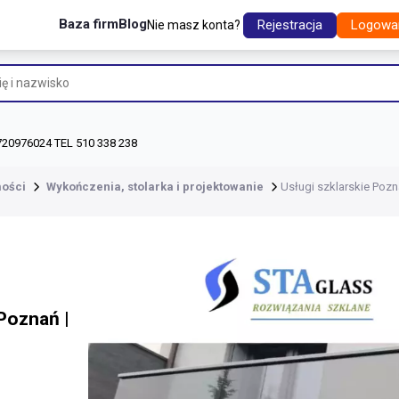
Baza firm
Blog
Rejestracja
Logowa
Nie masz konta?
720976024 TEL 510 338 238
mości
Wykończenia, stolarka i projektowanie
Usługi szklarskie Poz
 Poznań |