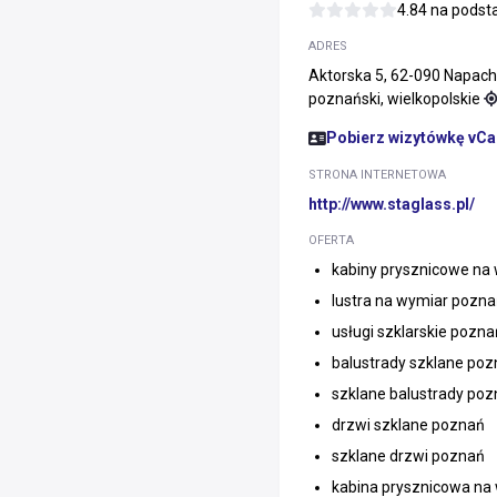
4.84 na pods
ADRES
Aktorska 5, 62-090 Napach
poznański, wielkopolskie
Pobierz wizytówkę vCa
STRONA INTERNETOWA
http://www.staglass.pl/
OFERTA
kabiny prysznicowe na
lustra na wymiar pozn
usługi szklarskie pozna
balustrady szklane po
szklane balustrady po
drzwi szklane poznań
szklane drzwi poznań
kabina prysznicowa na