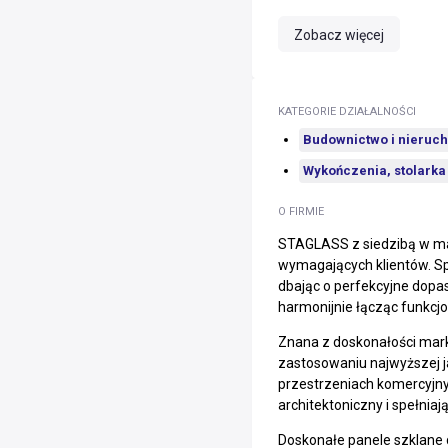
Zobacz więcej
KATEGORIE DZIAŁALNOŚCI
Budownictwo i nieruc
Wykończenia, stolarka
O FIRMIE
STAGLASS z siedzibą w mal
wymagających klientów. Sp
dbając o perfekcyjne dopa
harmonijnie łącząc funkc
Znana z doskonałości marka
zastosowaniu najwyższej j
przestrzeniach komercyjnyc
architektoniczny i spełni
Doskonałe panele szklane 