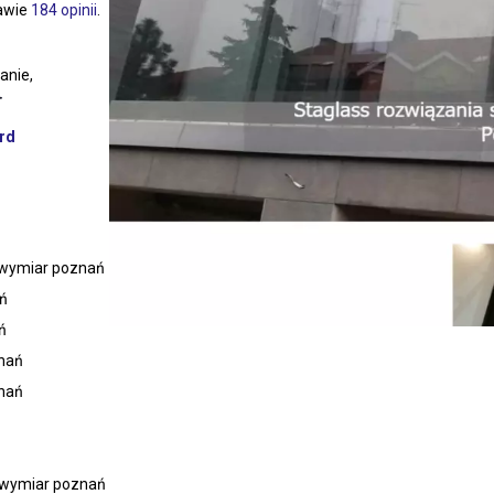
tawie
184 opinii
.
anie,
rd
 wymiar poznań
ań
ń
znań
znań
 wymiar poznań