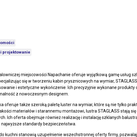
homości
 i projektowanie
owniczej miejscowości Napachanie oferuje wyjątkową gamę usług szkl
ecjalizując się w tworzeniu kabin prysznicowych na wymiar, STAGLASS
sowanie i estetyczne wykończenie. Ich precyzyjnie wykonane produkty d
jonalność z nowoczesnym designem.
 oferuje także szeroką paletę luster na wymiar, które są nie tylko pr
akości materiałów i starannemu montażowi, lustra STAGLASS stają si
h. Ich oferta obejmuje również realizację i instalację szklanych balust
ają najwyższe standardy bezpieczeństwa.
do kuchni stanowią uzupełnienie wszechstronnej oferty firmy, pozwala