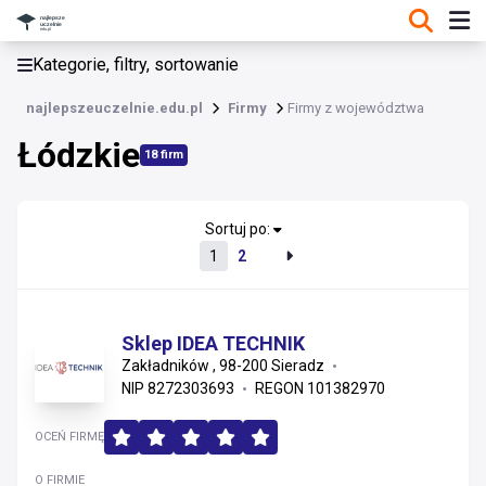
KATEGORIE, FILTRY, SORTOWANIE
Kategorie, filtry, sortowanie
Firmy
najlepszeuczelnie.edu.pl
Firmy
Firmy z województwa
Łódzkie
Łódzkie
18 firm
Zachodniopomorskie
Dolnośląskie
Sortuj po:
1
2
Wielkopolskie
Kujawsko-pomorskie
Sklep IDEA TECHNIK
Zakładników , 98-200 Sieradz
Małopolskie
NIP 8272303693
REGON 101382970
Pomorskie
OCEŃ FIRMĘ
Mazowieckie
O FIRMIE