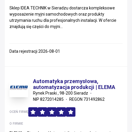
Sklep IDEA TECHNIK w Sieradzu dostarcza kompleksowe
Opolskie
wyposażenie myjni samochodowych oraz produkty
utrzymania ruchu dla profesjonalnych instalacji. W ofercie
Śląskie
znajdują się części do myjni...
Lubuskie
Łódzkie
Data rejestracji 2026-08-01
Podkarpackie
Lubelskie
Automatyka przemysłowa,
automatyzacja produkcji | ELEMA
Podlaskie
Rynek Praski , 98-200 Sieradz
NIP 8272014285
REGON 731492862
Warmińsko-mazurskie
OCEŃ FIRMĘ
Świętokrzyskie
O FIRMIE