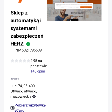
Sklep z
automatyką i
systemami
zabezpieczeń
HERZ
NIP 5321786538
4.95 na
podstawie
146 opinii
.
ADRES
Ługi 74, 05-400
Otwock, otwocki,
mazowieckie
Pobierz wizytówkę
vCard