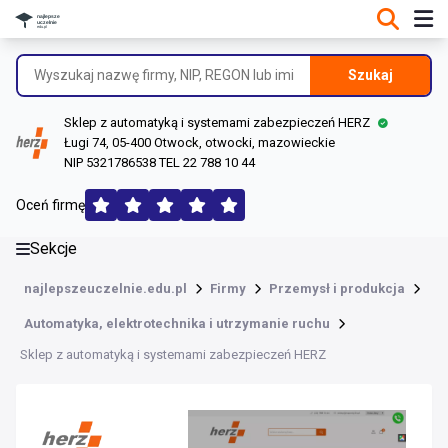
DANE O FIRMIE
Informacje o firmie
Szukaj
Dane rejestrowe
Sklep z automatyką i systemami zabezpieczeń HERZ
Lokalizacje
Ługi 74, 05-400 Otwock, otwocki, mazowieckie
NIP 5321786538 TEL 22 788 10 44
Opinie (146)
Oceń firmę
Sekcje
najlepszeuczelnie.edu.pl
Firmy
Przemysł i produkcja
Automatyka, elektrotechnika i utrzymanie ruchu
Sklep z automatyką i systemami zabezpieczeń HERZ