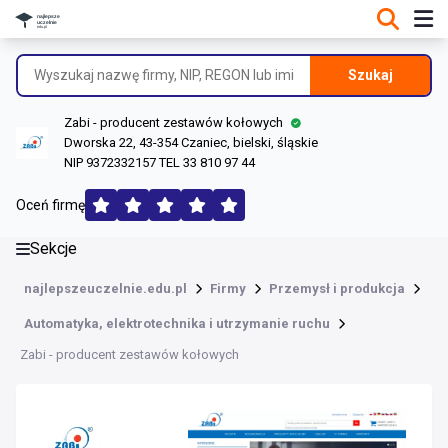
DANE O FIRMIE
Informacje o firmie
Szukaj
Dane rejestrowe
Zabi - producent zestawów kołowych
Lokalizacje
Dworska 22, 43-354 Czaniec, bielski, śląskie
NIP 9372332157 TEL 33 810 97 44
Opinie (130)
Oceń firmę
Sekcje
najlepszeuczelnie.edu.pl
Firmy
Przemysł i produkcja
Automatyka, elektrotechnika i utrzymanie ruchu
Zabi - producent zestawów kołowych