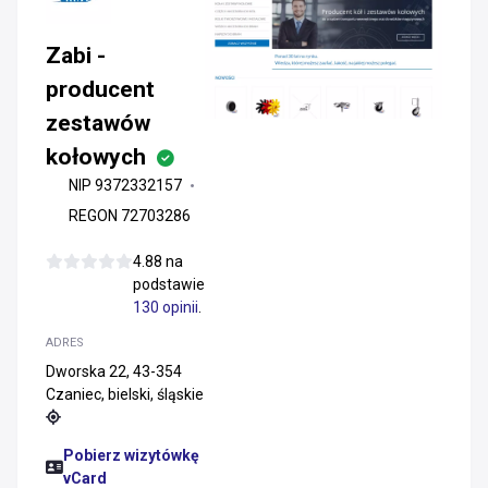
Zabi -
producent
zestawów
kołowych
NIP 9372332157
REGON 72703286
4.88 na
podstawie
130 opinii
.
ADRES
Dworska 22, 43-354
Czaniec, bielski, śląskie
Pobierz wizytówkę
vCard