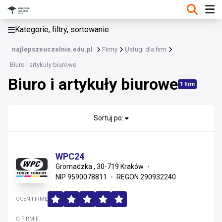
KATEGORIE, FILTRY, SORTOWANIE
Kategorie, filtry, sortowanie
Usługi dla firm
najlepszeuczelnie.edu.pl
Firmy
Usługi dla firm
Usługi dla firm
Biuro i artykuły biurowe
Biuro i artykuły biurowe
Usługi prawne
1 firm
Pozostałe usługi B2B
Sortuj po:
Marketing, reklama i PR
Biuro i artykuły biurowe
WPC24
Gromadzka , 30-719 Kraków
Finanse, księgowość i ubezpieczenia
NIP 9590078811
REGON 290932240
Gastronomia i hotelarstwo
OCEŃ FIRMĘ
O FIRMIE