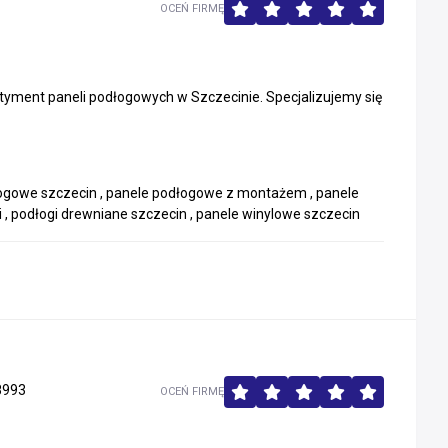
OCEŃ FIRMĘ
ortyment paneli podłogowych w Szczecinie. Specjalizujemy się
łogowe szczecin , panele podłogowe z montażem , panele
, podłogi drewniane szczecin , panele winylowe szczecin
8993
OCEŃ FIRMĘ