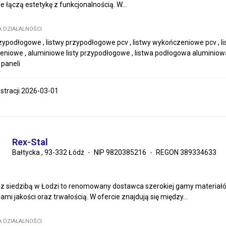
e łączą estetykę z funkcjonalnością. W...
A DZIAŁALNOŚCI
rzypodłogowe , listwy przypodłogowe pcv , listwy wykończeniowe pcv , 
niowe , aluminiowe listy przypodłogowe , listwa podłogowa aluminiowa 
 paneli
estracji 2026-03-01
Rex-Stal
Bałtycka , 93-332 Łódź
NIP 9820385216
REGON 389334633
 z siedzibą w Łodzi to renomowany dostawca szerokiej gamy materiałów
mi jakości oraz trwałością. W ofercie znajdują się między...
A DZIAŁALNOŚCI