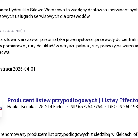
nex Hydraulika Siłowa Warszawa to wiodący dostawca i serwisant system
owych usługach serwisowych dla przewodów...
A DZIAŁALNOŚCI
ka siłowa warszawa , pneumatyka przemysłowa , przewody do centra
 pomiarowe , rury do układów wtrysku paliwa , rury precyzyjne warsza
łowa
estracji 2026-04-01
Producent listew przypodłogowych | Listwy Effecto
Hauke-Bosaka , 25-214 Kielce
NIP 6572547754
REGON 260198
, renomowany producent list przypodłogowych z siedzibą w Kielcach, of