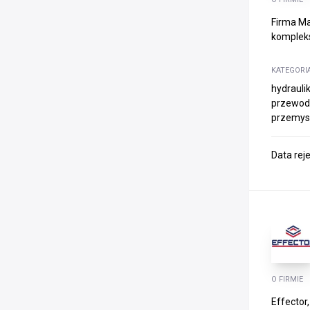
Firma Ma
kompleks
KATEGORI
hydrauli
przewody
przemys
Data rej
O FIRMIE
Effector