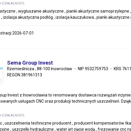
A DZIAŁALNOŚCI
styczne , wygłuszanie akustyczne , pianki akustyczne samoprzylepne , 
, izolacja akustyczna podłóg , izolacja kauczukowa , pianki akustyczne g
estracji 2026-07-01
Sema Group Invest
Rzemieślnicza , 88-100 Inowrocław
NIP 9532759753
KRS 761
REGON 381961313
up Invest z Inowrocławia to renomowany dostawca rozwiązań inżynieryj
wanych usługach CNC oraz produkcji technicznych uszczelnień. Dzięki.
A DZIAŁALNOŚCI
nc , uszczelnienia techniczne producent , producent kompensatorów tkan
cyjne , uszczelki hydrauliczne , water jet cięcie wodą , frezowanie cnc 