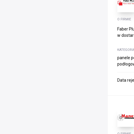
O FIRMIE
Faber Pl
w dostar
KATEGORI
panele p
podłogow
Data rej
O FIRMIE