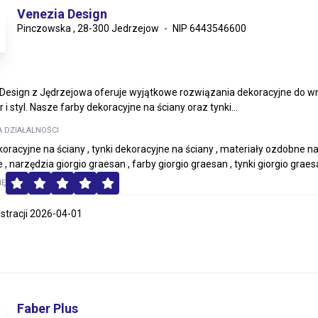
Venezia Design
Pinczowska , 28-300 Jedrzejow
NIP 6443546600
Design z Jędrzejowa oferuje wyjątkowe rozwiązania dekoracyjne do w
 i styl. Nasze farby dekoracyjne na ściany oraz tynki...
A DZIAŁALNOŚCI
koracyjne na ściany , tynki dekoracyjne na ściany , materiały ozdobne n
 , narzędzia giorgio graesan , farby giorgio graesan , tynki giorgio grae
MĘ
estracji 2026-04-01
Faber Plus