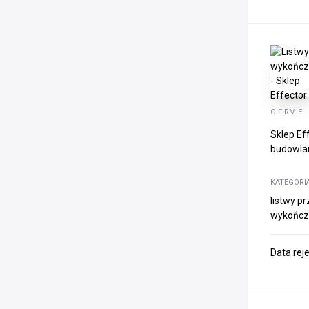
O FIRMIE
Sklep Ef
budowlan
KATEGORI
listwy p
wykończe
Data rej