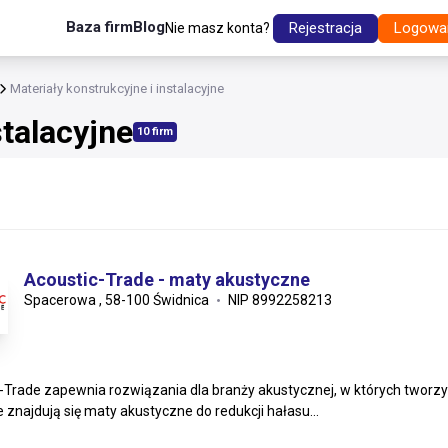
Baza firm
Blog
Rejestracja
Logowa
Nie masz konta?
Materiały konstrukcyjne i instalacyjne
stalacyjne
10 firm
Acoustic-Trade - maty akustyczne
Spacerowa , 58-100 Świdnica
NIP 8992258213
-Trade zapewnia rozwiązania dla branży akustycznej, w których tworzyw
e znajdują się maty akustyczne do redukcji hałasu...