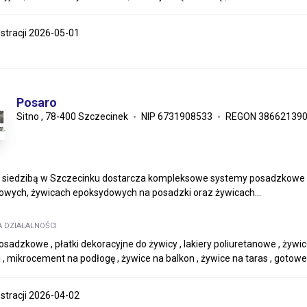
estracji 2026-05-01
Posaro
Sitno , 78-400 Szczecinek
NIP 6731908533
REGON 38662139
 siedzibą w Szczecinku dostarcza kompleksowe systemy posadzkowe i m
wych, żywicach epoksydowych na posadzki oraz żywicach...
A DZIAŁALNOŚCI
osadzkowe , płatki dekoracyjne do żywicy , lakiery poliuretanowe , żyw
 , mikrocement na podłogę , żywice na balkon , żywice na taras , goto
estracji 2026-04-02