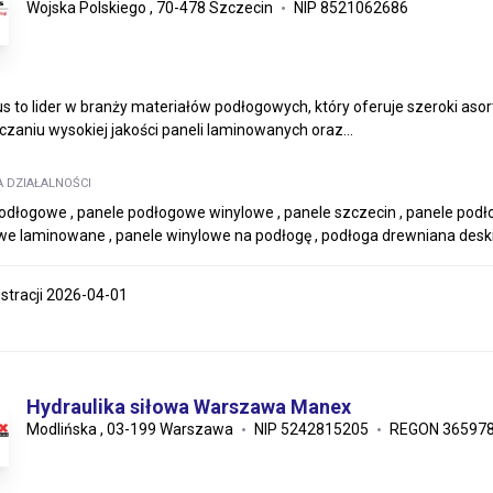
Wojska Polskiego , 70-478 Szczecin
NIP 8521062686
us to lider w branży materiałów podłogowych, który oferuje szeroki as
czaniu wysokiej jakości paneli laminowanych oraz...
A DZIAŁALNOŚCI
odłogowe , panele podłogowe winylowe , panele szczecin , panele pod
e laminowane , panele winylowe na podłogę , podłoga drewniana deski 
estracji 2026-04-01
Hydraulika siłowa Warszawa Manex
Modlińska , 03-199 Warszawa
NIP 5242815205
REGON 36597