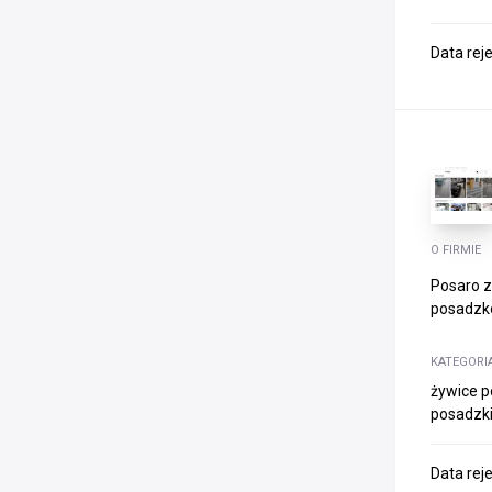
Data rej
O FIRMIE
Posaro z
posadzko
KATEGORI
żywice p
posadzki
Data rej