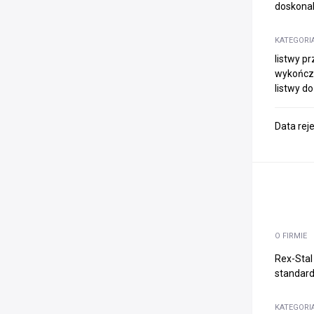
doskonal
KATEGORI
listwy p
wykończe
listwy do
Data rej
O FIRMIE
Rex-Stal
standarda
KATEGORI