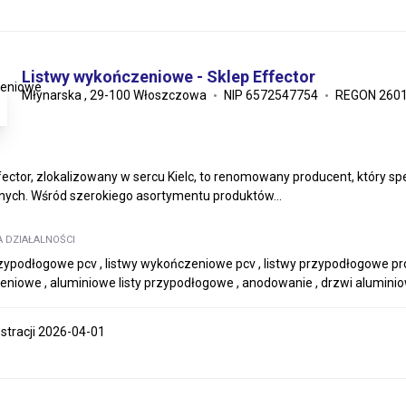
Listwy wykończeniowe - Sklep Effector
Młynarska , 29-100 Włoszczowa
NIP 6572547754
REGON 260
fector, zlokalizowany w sercu Kielc, to renomowany producent, który spe
ych. Wśród szerokiego asortymentu produktów...
A DZIAŁALNOŚCI
rzypodłogowe pcv , listwy wykończeniowe pcv , listwy przypodłogowe pro
niowe , aluminiowe listy przypodłogowe , anodowanie , drzwi aluminio
estracji 2026-04-01