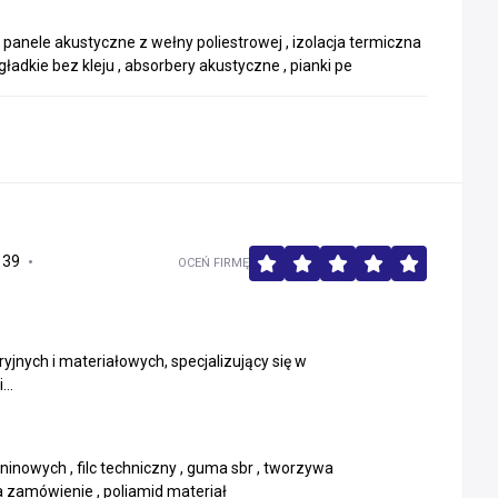
panele akustyczne z wełny poliestrowej , izolacja termiczna
ładkie bez kleju , absorbery akustyczne , pianki pe
139
OCEŃ FIRMĘ
nych i materiałowych, specjalizujący się w
..
inowych , filc techniczny , guma sbr , tworzywa
na zamówienie , poliamid materiał