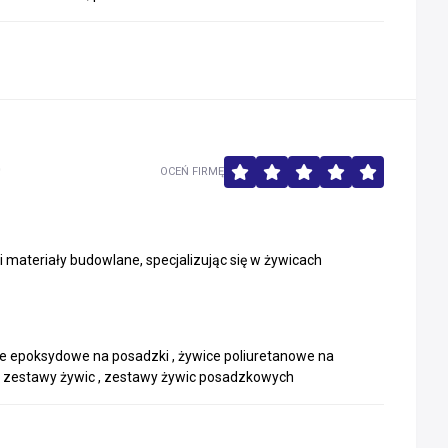
0
OCEŃ FIRMĘ
ateriały budowlane, specjalizując się w żywicach
ice epoksydowe na posadzki , żywice poliuretanowe na
we zestawy żywic , zestawy żywic posadzkowych