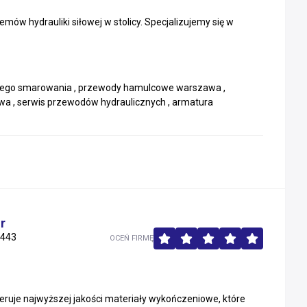
ów hydrauliki siłowej w stolicy. Specjalizujemy się w
lnego smarowania , przewody hamulcowe warszawa ,
wa , serwis przewodów hydraulicznych , armatura
r
443
OCEŃ FIRMĘ
eruje najwyższej jakości materiały wykończeniowe, które