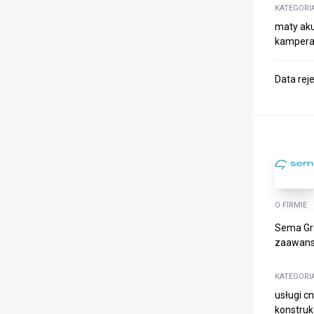
KATEGORI
maty aku
kampera 
Data rej
O FIRMIE
Sema Gro
zaawanso
KATEGORI
usługi c
konstruk