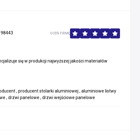
198443
OCEŃ FIRMĘ
cjalizuje się w produkcji najwyższej jakości materiałów
ducent , producent stolarki aluminiowej , aluminiowe listwy
we , drzwi panelowe , drzwi wejściowe panelowe