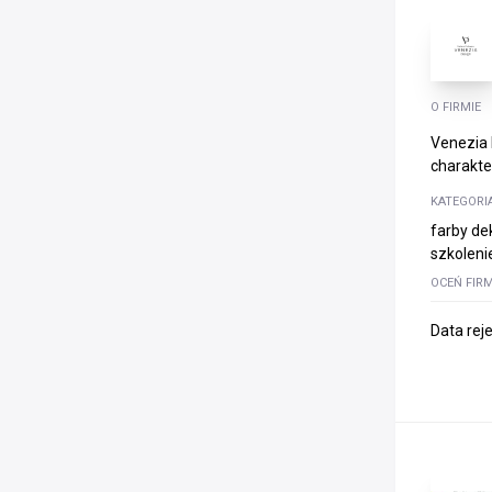
O FIRMIE
Venezia 
charakter
KATEGORI
farby de
szkolenie
OCEŃ FIR
Data rej