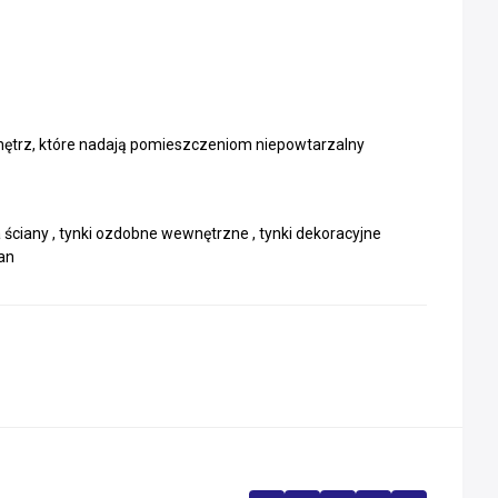
nętrz, które nadają pomieszczeniom niepowtarzalny
a ściany , tynki ozdobne wewnętrzne , tynki dekoracyjne
san