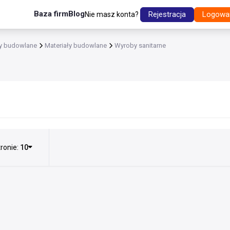
Baza firm
Blog
Rejestracja
Logowa
Nie masz konta?
ły budowlane
Materiały budowlane
Wyroby sanitarne
ronie:
10