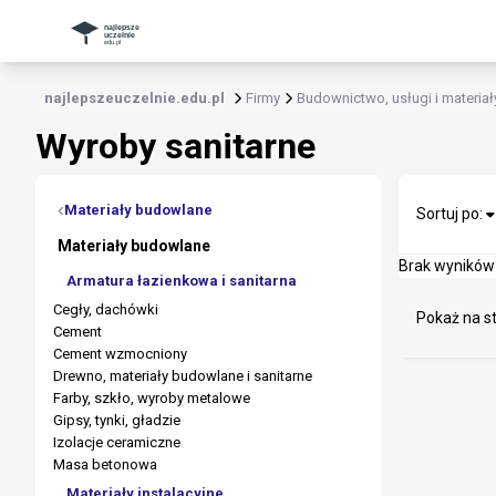
najlepszeuczelnie.edu.pl
Firmy
Budownictwo, usługi i materia
Wyroby sanitarne
Materiały budowlane
Sortuj po:
Materiały budowlane
Brak wyników
Armatura łazienkowa i sanitarna
Cegły, dachówki
Pokaż na st
Cement
Cement wzmocniony
Drewno, materiały budowlane i sanitarne
Farby, szkło, wyroby metalowe
Gipsy, tynki, gładzie
Izolacje ceramiczne
Masa betonowa
Materiały instalacyjne