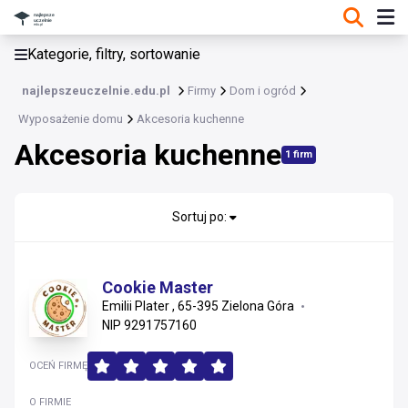
KATEGORIE, FILTRY, SORTOWANIE
Kategorie, filtry, sortowanie
Wyposażenie domu
najlepszeuczelnie.edu.pl
Firmy
Dom i ogród
Wyposażenie domu
Wyposażenie domu
Akcesoria kuchenne
Akcesoria kuchenne
Akcesoria kuchenne
1 firm
Akcesoria łazienkowe
Sortuj po:
Artykuły dla dziecka
Ceramika i szkło
Cookie Master
Dekoracje
Emilii Plater , 65-395 Zielona Góra
Dywany i chodniki
NIP 9291757160
Materace
Meble
OCEŃ FIRMĘ
O FIRMIE
Oświetlenie