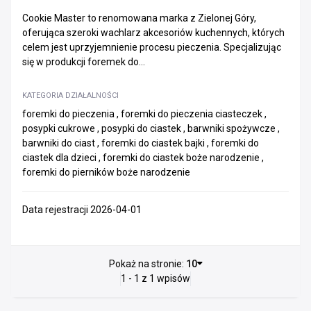
Cookie Master to renomowana marka z Zielonej Góry,
Tekstylia
oferująca szeroki wachlarz akcesoriów kuchennych, których
celem jest uprzyjemnienie procesu pieczenia. Specjalizując
Inne
się w produkcji foremek do...
KATEGORIA DZIAŁALNOŚCI
foremki do pieczenia , foremki do pieczenia ciasteczek ,
posypki cukrowe , posypki do ciastek , barwniki spożywcze ,
barwniki do ciast , foremki do ciastek bajki , foremki do
ciastek dla dzieci , foremki do ciastek boże narodzenie ,
foremki do pierników boże narodzenie
Data rejestracji 2026-04-01
Pokaż na stronie:
10
1 - 1 z 1 wpisów