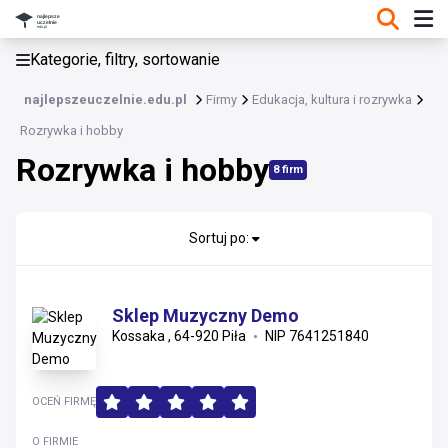
KATEGORIE, FILTRY, SORTOWANIE
Kategorie, filtry, sortowanie
Edukacja, kultura i rozrywka
najlepszeuczelnie.edu.pl
Firmy
Edukacja, kultura i rozrywka
Edukacja, kultura i rozrywka
Rozrywka i hobby
Rozrywka i hobby
Sport, turystyka i outdoor
8 firm
Rozrywka i hobby
Sortuj po:
Edukacja i szkolenia
Gry i zabawki
Sklep Muzyczny Demo
Kossaka , 64-920 Piła
NIP 7641251840
Kultura i sztuka
OCEŃ FIRMĘ
O FIRMIE