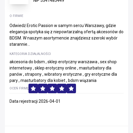
NIP 5341485449
O FIRMIE
Odwiedź Erotic Passion w samym sercu Warszawy, gdzie
elegancja spotyka się z niepowtarzalną ofertą akcesoriów do
BDSM. W naszym asortymencie znajdziesz szeroki wybór
starannie...
KATEGORIA DZIAŁALNOŚCI
akcesoria do bdsm , sklep erotyczny warszawa , sex shop
internetowy , sklep erotyczny online , masturbatory dla
panów , strapony , wibratory erotyczne , gry erotyczne dla
pary , masturbatory dla kobiet , bdsm wiązania
OCEŃ FIRMĘ
Data rejestracji 2026-04-01