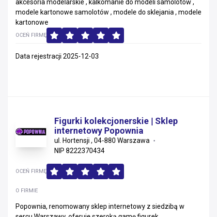
akcesoria modelarskie , kalkomanie do modeli samolotów ,
modele kartonowe samolotów , modele do sklejania , modele
kartonowe
OCEŃ FIRMĘ
Data rejestracji 2025-12-03
Figurki kolekcjonerskie | Sklep
internetowy Popownia
ul. Hortensji , 04-880 Warszawa
NIP 8222370434
OCEŃ FIRMĘ
O FIRMIE
Popownia, renomowany sklep internetowy z siedzibą w
sercu Warszawy, oferuje szeroką gamę figurek