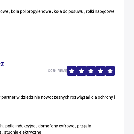
owe , koła polipropylenowe , koła do posuwu , rolki napędowe
RZ
OCEŃ FIRMĘ
partner w dziedzinie nowoczesnych rozwiązań dla ochrony i
, pętle indukcyjne , domofony cyfrowe , przęsła
 , studnie elektryczne