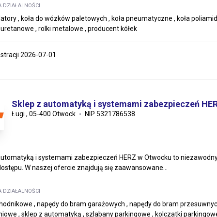
A DZIAŁALNOŚCI
latory , koła do wózków paletowych , koła pneumatyczne , koła poliamid
oliuretanowe , rolki metalowe , producent kółek
estracji 2026-07-01
Sklep z automatyką i systemami zabezpieczeń HE
Ługi , 05-400 Otwock
NIP 5321786538
automatyką i systemami zabezpieczeń HERZ w Otwocku to niezawodny 
 dostępu. W naszej ofercie znajdują się zaawansowane...
A DZIAŁALNOŚCI
chodnikowe , napędy do bram garażowych , napędy do bram przesuwnych 
iowe , sklep z automatyką , szlabany parkingowe , kolczatki parkingowe