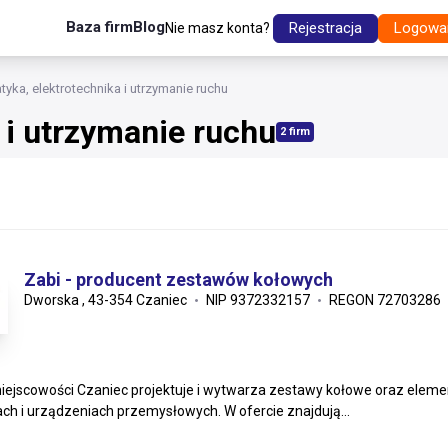
Baza firm
Blog
Rejestracja
Logowa
Nie masz konta?
yka, elektrotechnika i utrzymanie ruchu
 i utrzymanie ruchu
2 firm
Zabi - producent zestawów kołowych
Dworska , 43-354 Czaniec
NIP 9372332157
REGON 72703286
iejscowości Czaniec projektuje i wytwarza zestawy kołowe oraz eleme
h i urządzeniach przemysłowych. W ofercie znajdują...