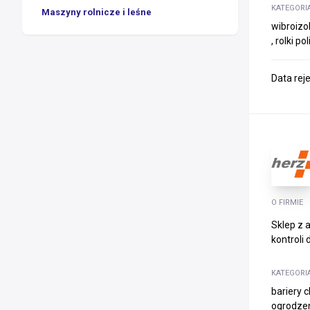
KATEGORI
Maszyny rolnicze i leśne
wibroizo
, rolki p
Data rej
O FIRMIE
Sklep z 
kontroli
KATEGORI
bariery 
ogrodzen