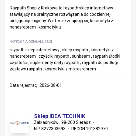
Raypath Shop z Krakowa to raypath sklep internetowy
stawiający na praktyczne rozwiązania do codziennej
pielęgnacji i higieny. W ofercie znajdują się kosmetyki z
nanosrebrem i kosmetyki z...
KATEGORIA DZIAŁALNOŚCI
raypath sklep internetowy , sklep raypath , kosmetyki z
nanosrebrem , czyściki raypath , sunbeam , raypath środki
czystości , suplementy diety raypath , raypath do podłogi ,
zestawy raypath , kosmetyki z mikrosrebrem
Data rejestracji 2026-08-01
Sklep IDEA TECHNIK
Zakładników , 98-200 Sieradz
NIP 8272303693
REGON 101382970