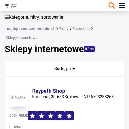
KATEGORIE, FILTRY, SORTOWANIE
Kategorie, filtry, sortowanie
Pozostałe
najlepszeuczelnie.edu.pl
Firmy
Pozostałe
Pozostałe
Sklepy internetowe
Gospodarstwa domowe
Sklepy internetowe
Jednostki admistracji publicznej
8 firm
Organizacje i związki
Pomoc społeczna
Sortuj po:
Portale internetowe
Produkcja
Sklepy internetowe
Raypath Shop
Kordiana , 30-653 Kraków
NIP 6793288268
Sprzedaż detaliczna
Sprzedaż hurtowa
Artykuły tytoniowe i urządzenia inhalacyjne
Inne
OCEŃ FIRMĘ
O FIRMIE