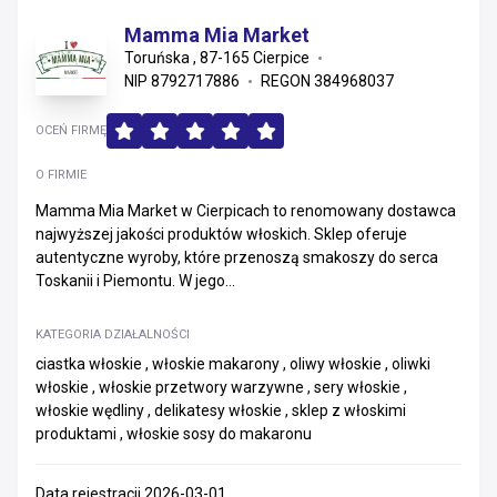
Mamma Mia Market
Toruńska , 87-165 Cierpice
NIP 8792717886
REGON 384968037
OCEŃ FIRMĘ
O FIRMIE
Mamma Mia Market w Cierpicach to renomowany dostawca
najwyższej jakości produktów włoskich. Sklep oferuje
autentyczne wyroby, które przenoszą smakoszy do serca
Toskanii i Piemontu. W jego...
KATEGORIA DZIAŁALNOŚCI
ciastka włoskie , włoskie makarony , oliwy włoskie , oliwki
włoskie , włoskie przetwory warzywne , sery włoskie ,
włoskie wędliny , delikatesy włoskie , sklep z włoskimi
produktami , włoskie sosy do makaronu
Data rejestracji 2026-03-01