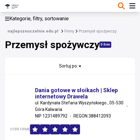
KATEGORIE, FILTRY, SORTOWANIE
Kategorie, filtry, sortowanie
Firmy
najlepszeuczelnie.edu.pl
Firmy
Przemysł spożywczy
Przemysł spożywczy
5 firm
Sortuj po:
Dania gotowe w słoikach | Sklep
internetowy Drawela
ul. Kardynała Stefana Wyszyńskiego , 05-530
Góra Kalwaria
NIP 1231489792
REGON 388412093
OCEŃ FIRMĘ