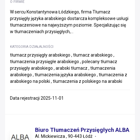
Restauracje i catering
O FIRMIE
Tłumaczenia
W sercu Konstantynowa Łódzkiego, firma Tłumacz
przysięgły języka arabskiego dostarcza kompleksowe usługi
Usługi finansowe i doradcze
tłumaczeniowe na najwyższym poziomie. Specjalizując się
w tłumaczeniach przysięgłych,...
Usługi fotograficzne, audio i wideo
KATEGORIA DZIAŁALNOŚCI
Usługi hotelarskie
tłumacz przysięgły arabskiego , tłumacz arabskiego ,
tłumaczenia przysięgłe arabskiego , polecany tłumacz
Usługi HR i kadrowo-płacowe
przysięgły arabskiego , arabski tłumacz , tłumaczenia
Usługi pralnicze i czyszczenia
arabskiego , tłumaczenia języka arabskiego , tłumaczenia z
Usługi profesjonalne - naukowe i techniczne
arabskiego na polski , tłumaczenia z polskiego na arabski
Usługi weterynaryjne
Zarządzanie flotą, usługi CFM
Zwalczanie szkodników i odstraszanie zwierząt
Data rejestracji 2025-11-01
Rzeczoznawcy i usługi eksperckie
Biuro Tłumaczeń Przysięgłych ALBA
Al. Mickiewicza , 90-443 Łódź