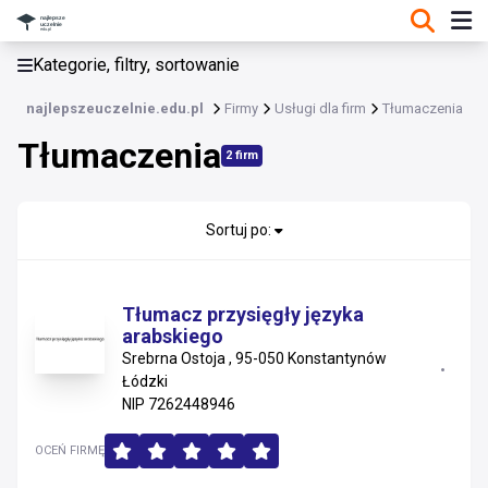
KATEGORIE, FILTRY, SORTOWANIE
Kategorie, filtry, sortowanie
Usługi dla firm
najlepszeuczelnie.edu.pl
Firmy
Usługi dla firm
Tłumaczenia
Usługi dla firm
Tłumaczenia
2 firm
Agencje celne
Archiwizacja i niszczenie dokumentów
Badania i analizy techniczne
Sortuj po:
Doradztwo techniczne
Drukowanie i poligrafia
Tłumacz przysięgły języka
arabskiego
Inne usługi dla firm
Srebrna Ostoja , 95-050 Konstantynów
Introligatorstwo
Łódzki
Konwojowanie i inkaso
NIP 7262448946
Najem krótkoterminowy pojazdów
OCEŃ FIRMĘ
Organizacja podróży służbowych