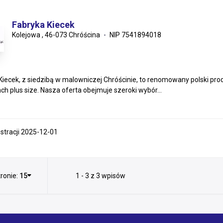
Fabryka Kiecek
Kolejowa , 46-073 Chróścina
NIP 7541894018
Kiecek, z siedzibą w malowniczej Chróścinie, to renomowany polski pro
ch plus size. Nasza oferta obejmuje szeroki wybór...
estracji 2025-12-01
ronie:
15
1 - 3 z 3 wpisów