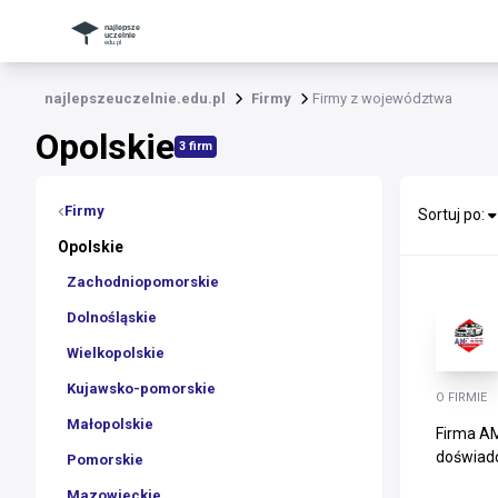
najlepszeuczelnie.edu.pl
Firmy
Firmy z województwa
Opolskie
3 firm
Firmy
Sortuj po:
Opolskie
Zachodniopomorskie
Dolnośląskie
Wielkopolskie
Kujawsko-pomorskie
O FIRMIE
Małopolskie
Firma AM
doświadc
Pomorskie
Mazowieckie