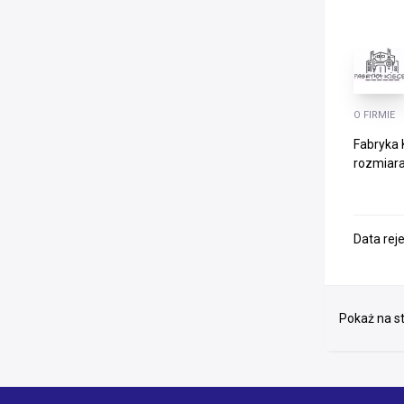
O FIRMIE
Fabryka 
rozmiara
Data rej
Pokaż na st