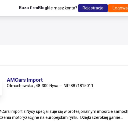
Baza firm
Blog
Rejestracja
Logowa
Nie masz konta?
AMCars Import
Otmuchowska , 48-300 Nysa
NIP 8871815011
Cars Import z Nysy specjalizuje się w profesjonalnym imporcie samo
zenia motoryzacyjne na europejskim rynku. Dzięki szerokiej gamie...