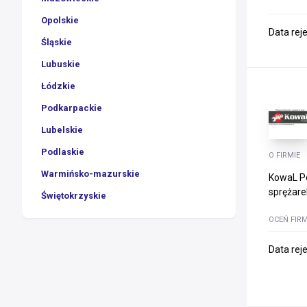
Opolskie
Data rej
Śląskie
Lubuskie
Łódzkie
Podkarpackie
Lubelskie
Podlaskie
O FIRMIE
Warmińsko-mazurskie
KowaL Po
sprężarek
Świętokrzyskie
OCEŃ FIR
Data rej