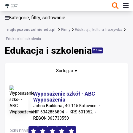
KATEGORIE, FILTRY, SORTOWANIE
Kategorie, filtry, sortowanie
Edukacja, kultura i rozrywka
najlepszeuczelnie.edu.pl
Firmy
Edukacja, kultura i rozrywka
Edukacja, kultura i rozrywka
Edukacja i szkolenia
Edukacja i szkolenia
Sport, turystyka i outdoor
2 firm
Rozrywka i hobby
Sortuj po:
Edukacja i szkolenia
Gry i zabawki
Wyposażenie szkół - ABC
Wyposażenia
Kultura i sztuka
Johna Baildona , 40-115 Katowice
NIP 6342856894
KRS 601952
REGON 363733550
OCEŃ FIRMĘ