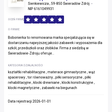
Sienkiewicza , 59-850 Świeradów Zdrój
NIP 6161049931
OCEŃ FIRMĘ
O FIRMIE
Bobonierka to renomowana marka specjalizująca się w
dostarczaniu najwyższej jakości zabawek i wyposażenia dla
szkół, przedszkoli oraz żłobków. Firma z siedzibą w
Świeradowie-Zdroju oferuje...
KATEGORIA DZIAŁALNOŚCI
kształtki rehabilitacyjne , materace gimnastyczne , wąż
spacerowy , tor równoważny , piłki sensoryczne , piłki
rehabilitacyjne , klocki drewniane , klocki konstrukcyjne ,
klocki magnetyczne , zabawki na biegunach
Data rejestracji 2026-01-01