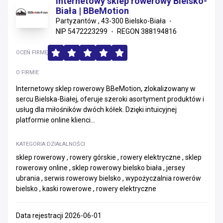
Internetowy sklep rowerowy Bielsko-
Biała | BBeMotion
Partyzantów , 43-300 Bielsko-Biała
NIP 5472223299
REGON 388194816
OCEŃ FIRMĘ
O FIRMIE
Internetowy sklep rowerowy BBeMotion, zlokalizowany w
sercu Bielska-Białej, oferuje szeroki asortyment produktów i
usług dla miłośników dwóch kółek. Dzięki intuicyjnej
platformie online klienci...
KATEGORIA DZIAŁALNOŚCI
sklep rowerowy , rowery górskie , rowery elektryczne , sklep
rowerowy online , sklep rowerowy bielsko biała , jersey
ubrania , serwis rowerowy bielsko , wypożyczalnia rowerów
bielsko , kaski rowerowe , rowery elektryczne
Data rejestracji 2026-06-01