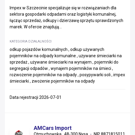
Impex w Szczecinie specjalizuje się w rozwiązaniach dla
sektora gospodarki odpadami oraz logistyki komunalnej,
łącząc sprzedaż, odkupy i dzierżawę sprzętu sprawdzonych
marek. W ofercie znajdują...
KATEGORIA DZIAŁALNOŚCI
odkup pojazdów komunalnych , odkup używanych
pojemników na odpady komunalne , używane śmieciarki na
sprzedaż , używane śmieciarki na wynajem , pojemniki do
segregacji odpadów , wynajem pojemników na śmieci ,
rozwożenie pojemników na odpady , posypywarki soli , impex
śmieciarki , zwożenie pojemników na odpady
Data rejestracji 2026-07-01
AMCars Import
Otmuchowska , 48-300 Nysa
NIP 8871815011