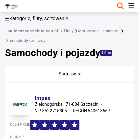
KATEGORIE, FILTRY, SORTOWANIE
Kategorie, filtry, sortowanie
Motoryzacja i transport
najlepszeuczelnie.edu.pl
Firmy
Motoryzacja i transport
Motoryzacja i transport
Samochody i pojazdy
Samochody i pojazdy
Samochody i pojazdy
5 firm
Części i akcesoria motoryzacyjne
Sortuj po:
Transport, spedycja i logistyka
Serwis i warsztaty
Impex
Zielonogórska , 71-084 Szczecin
NIP 8522715305
REGON 540618667
OCEŃ FIRMĘ
O FIRMIE