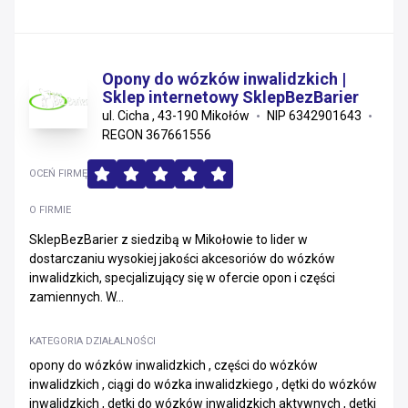
Opony do wózków inwalidzkich |
Sklep internetowy SklepBezBarier
ul. Cicha , 43-190 Mikołów
NIP 6342901643
REGON 367661556
OCEŃ FIRMĘ
O FIRMIE
SklepBezBarier z siedzibą w Mikołowie to lider w
dostarczaniu wysokiej jakości akcesoriów do wózków
inwalidzkich, specjalizujący się w ofercie opon i części
zamiennych. W...
KATEGORIA DZIAŁALNOŚCI
opony do wózków inwalidzkich , części do wózków
inwalidzkich , ciągi do wózka inwalidzkiego , dętki do wózków
inwalidzkich , dętki do wózków inwalidzkich aktywnych , dętki