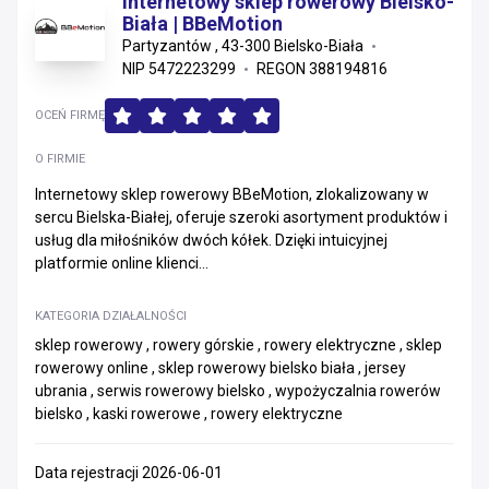
Internetowy sklep rowerowy Bielsko-
Biała | BBeMotion
Partyzantów , 43-300 Bielsko-Biała
NIP 5472223299
REGON 388194816
OCEŃ FIRMĘ
O FIRMIE
Internetowy sklep rowerowy BBeMotion, zlokalizowany w
sercu Bielska-Białej, oferuje szeroki asortyment produktów i
usług dla miłośników dwóch kółek. Dzięki intuicyjnej
platformie online klienci...
KATEGORIA DZIAŁALNOŚCI
sklep rowerowy , rowery górskie , rowery elektryczne , sklep
rowerowy online , sklep rowerowy bielsko biała , jersey
ubrania , serwis rowerowy bielsko , wypożyczalnia rowerów
bielsko , kaski rowerowe , rowery elektryczne
Data rejestracji 2026-06-01