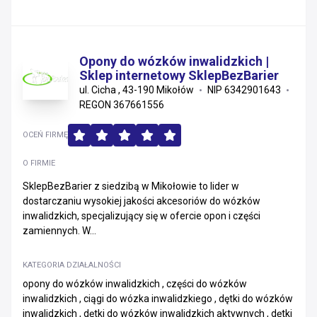
Opony do wózków inwalidzkich |
Sklep internetowy SklepBezBarier
ul. Cicha , 43-190 Mikołów
NIP 6342901643
REGON 367661556
OCEŃ FIRMĘ
O FIRMIE
SklepBezBarier z siedzibą w Mikołowie to lider w
dostarczaniu wysokiej jakości akcesoriów do wózków
inwalidzkich, specjalizujący się w ofercie opon i części
zamiennych. W...
KATEGORIA DZIAŁALNOŚCI
opony do wózków inwalidzkich , części do wózków
inwalidzkich , ciągi do wózka inwalidzkiego , dętki do wózków
inwalidzkich , dętki do wózków inwalidzkich aktywnych , dętki