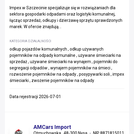
Impex w Szczecinie specjalizuje się w rozwiązaniach dla
sektora gospodarki odpadami oraz logistyki komunalnej,
łącząc sprzedaż, odkupy i dzierżawę sprzętu sprawdzonych
marek. W ofercie znajdują...
KATEGORIA DZIAŁALNOŚCI
odkup pojazdów komunalnych , odkup używanych
pojemników na odpady komunalne , używane śmieciarki na
sprzedaż , używane śmieciarki na wynajem , pojemniki do
segregacji odpadów , wynajem pojemników na śmieci ,
rozwożenie pojemników na odpady , posypywarki soli , impex
śmieciarki , zwożenie pojemników na odpady
Data rejestracji 2026-07-01
AMCars Import
Otmuchowska , 48-300 Nysa
NIP 8871815011