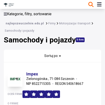
KATEGORIE, FILTRY, SORTOWANIE
Kategorie, filtry, sortowanie
Motoryzacja i transport
najlepszeuczelnie.edu.pl
Firmy
Motoryzacja i transport
Motoryzacja i transport
Samochody i pojazdy
Samochody i pojazdy
Samochody i pojazdy
5 firm
Części i akcesoria motoryzacyjne
Sortuj po:
Transport, spedycja i logistyka
Serwis i warsztaty
Impex
Zielonogórska , 71-084 Szczecin
NIP 8522715305
REGON 540618667
OCEŃ FIRMĘ
O FIRMIE