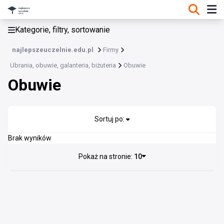
KATEGORIE, FILTRY, SORTOWANIE
Kategorie, filtry, sortowanie
Ubrania, obuwie, galanteria, biżuteria
najlepszeuczelnie.edu.pl
Firmy
Ubrania, obuwie, galanteria, biżuteria
Ubrania, obuwie, galanteria, biżuteria
Obuwie
Obuwie
Biżuteria i zegarki
Obuwie
Sortuj po:
Skóry
Torby i walizki
Brak wyników
Pokaż na stronie:
10
Ubrania
Wyroby tekstylne
Inne