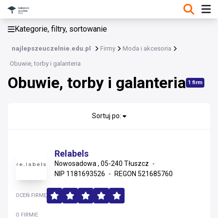
KATEGORIE, FILTRY, SORTOWANIE
Kategorie, filtry, sortowanie
Moda i akcesoria
najlepszeuczelnie.edu.pl
Firmy
Moda i akcesoria
Moda i akcesoria
Obuwie, torby i galanteria
Obuwie, torby i galanteria
Odzież
1 firm
Biżuteria i zegarki
Sortuj po:
Obuwie, torby i galanteria
Relabels
Nowosadowa , 05-240 Tłuszcz
NIP 1181693526
REGON 521685760
OCEŃ FIRMĘ
O FIRMIE